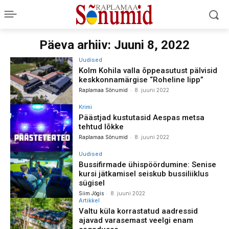
Päeva arhiiv: Juuni 8, 2022
Uudised
Kolm Kohila valla õppeasutust pälvisid
keskkonnamärgise “Roheline lipp”
-
Raplamaa Sõnumid
8. juuni 2022
Krimi
Päästjad kustutasid Aespas metsa
tehtud lõkke
-
Raplamaa Sõnumid
8. juuni 2022
Uudised
Bussifirmade ühispöördumine: Senise
kursi jätkamisel seiskub bussiliiklus
sügisel
-
Siim Jõgis
8. juuni 2022
Artikkel
Valtu küla korrastatud aadressid
ajavad varasemast veelgi enam