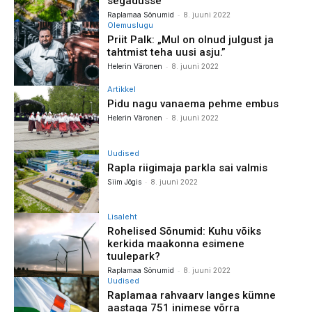
segadusse
-
Raplamaa Sõnumid
8. juuni 2022
Olemuslugu
Priit Palk: „Mul on olnud julgust ja
tahtmist teha uusi asju.”
-
Helerin Väronen
8. juuni 2022
Artikkel
Pidu nagu vanaema pehme embus
-
Helerin Väronen
8. juuni 2022
Uudised
Rapla riigimaja parkla sai valmis
-
Siim Jõgis
8. juuni 2022
Lisaleht
Rohelised Sõnumid: Kuhu võiks
kerkida maakonna esimene
tuulepark?
-
Raplamaa Sõnumid
8. juuni 2022
Uudised
Raplamaa rahvaarv langes kümne
aastaga 751 inimese võrra