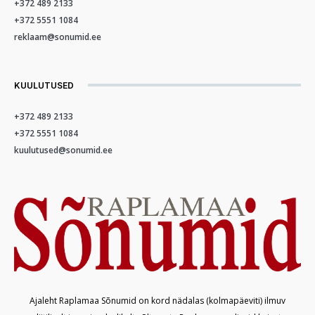
+372 489 2133
+372 5551 1084
reklaam@sonumid.ee
KUULUTUSED
+372 489 2133
+372 5551 1084
kuulutused@sonumid.ee
Ajaleht Raplamaa Sõnumid on kord nädalas (kolmapäeviti) ilmuv