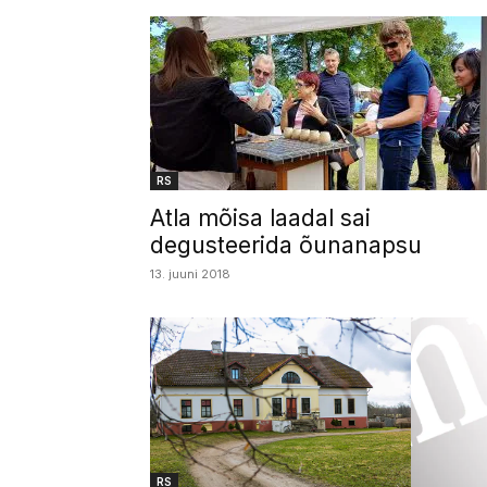
RS
Atla mõisa laadal sai
degusteerida õunanapsu
13. juuni 2018
RS