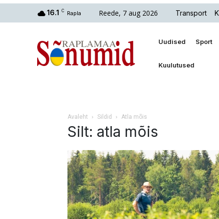
Reede, 7 aug 2026
16.1
C
Transport
K
Rapla
Uudised
Sport
Kuulutused
Avaleht
Sildid
Atla mõis
Silt: atla mõis