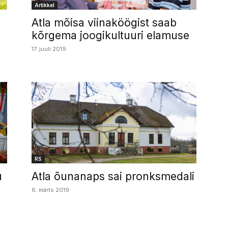
Artikkel
Atla mõisa viinaköögist saab
kõrgema joogikultuuri elamuse
17. juuli 2019
RS
u
Atla õunanaps sai pronksmedali
6. märts 2019