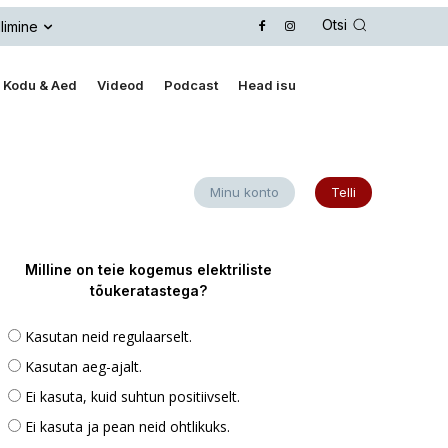
Otsi
limine
Kodu & Aed
Videod
Podcast
Head isu
Minu konto
Telli
Milline on teie kogemus elektriliste
tõukeratastega?
Kasutan neid regulaarselt.
Kasutan aeg-ajalt.
Ei kasuta, kuid suhtun positiivselt.
Ei kasuta ja pean neid ohtlikuks.