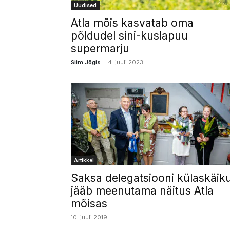
Uudised
Atla mõis kasvatab oma
põldudel sini-kuslapuu
supermarju
-
Siim Jõgis
4. juuli 2023
Artikkel
Saksa delegatsiooni külaskäik
jääb meenutama näitus Atla
mõisas
10. juuli 2019