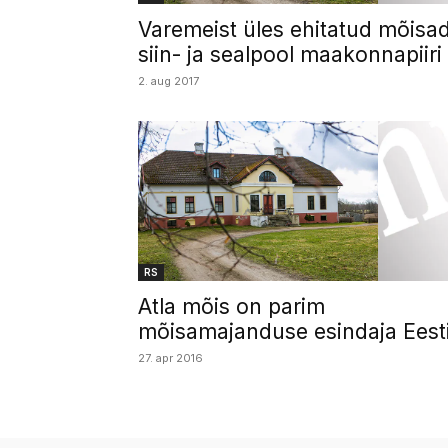
Varemeist üles ehitatud mõisa
siin- ja sealpool maakonnapiiri
2. aug 2017
RS
Atla mõis on parim
mõisamajanduse esindaja Eest
27. apr 2016