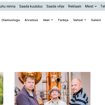
uhu minna
Saada kuulutus
Saada vihje
Reklaam
Meist
Tel
Olemuslugu
Arvamus
Veel
Tarbija
Vallad
Galerii