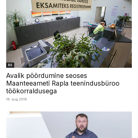
RS
Avalik pöördumine seoses
Maanteeameti Rapla teenindusbüroo
töökorraldusega
18. aug 2016