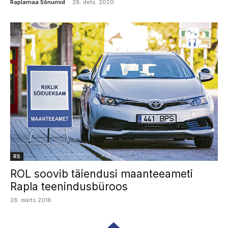
-
Raplamaa Sõnumid
28. dets. 2020
RS
ROL soovib täiendusi maanteeameti
Rapla teenindusbüroos
28. märts 2018