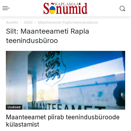
Avaleht
Sildid
Maanteeameti Rapla teenindusbüroo
Silt: Maanteeameti Rapla
teenindusbüroo
Uudised
Maanteeamet piirab teenindusbüroode
külastamist