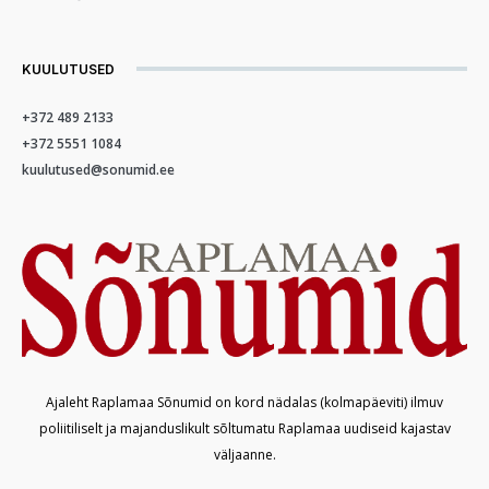
KUULUTUSED
+372 489 2133
+372 5551 1084
kuulutused@sonumid.ee
Ajaleht Raplamaa Sõnumid on kord nädalas (kolmapäeviti) ilmuv
poliitiliselt ja majanduslikult sõltumatu Raplamaa uudiseid kajastav
väljaanne.