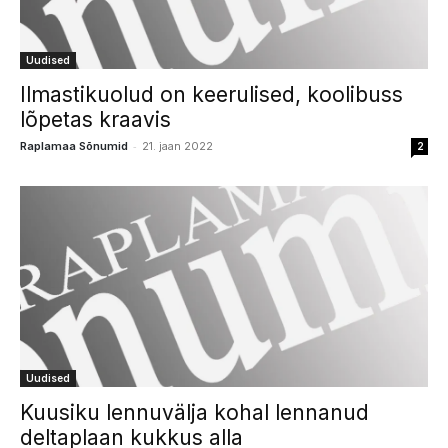
Uudised
Ilmastikuolud on keerulised, koolibuss
lõpetas kraavis
-
Raplamaa Sõnumid
21. jaan 2022
2
Uudised
Kuusiku lennuvälja kohal lennanud
deltaplaan kukkus alla