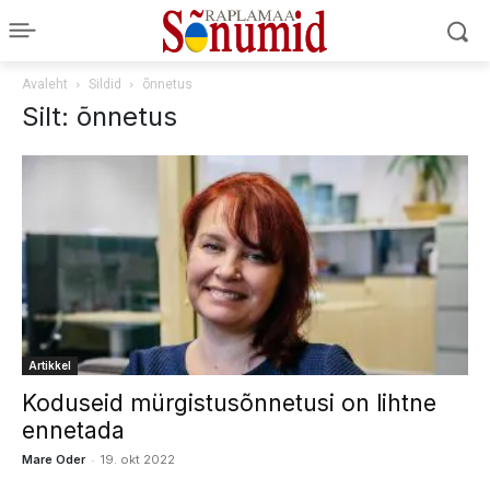
Avaleht
Sildid
õnnetus
Silt: õnnetus
Artikkel
Koduseid mürgistusõnnetusi on lihtne
ennetada
-
Mare Oder
19. okt 2022