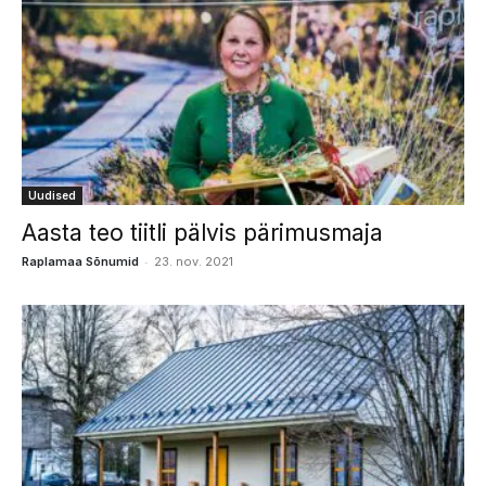
Uudised
Aasta teo tiitli pälvis pärimusmaja
-
Raplamaa Sõnumid
23. nov. 2021