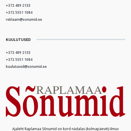
+372 489 2133
+372 5551 1084
reklaam@sonumid.ee
KUULUTUSED
+372 489 2133
+372 5551 1084
kuulutused@sonumid.ee
Ajaleht Raplamaa Sõnumid on kord nädalas (kolmapäeviti) ilmuv