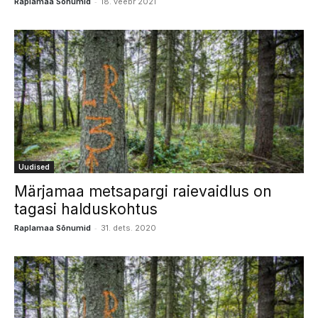
-
Raplamaa Sõnumid
18. veebr 2021
Uudised
Märjamaa metsapargi raievaidlus on
tagasi halduskohtus
-
Raplamaa Sõnumid
31. dets. 2020