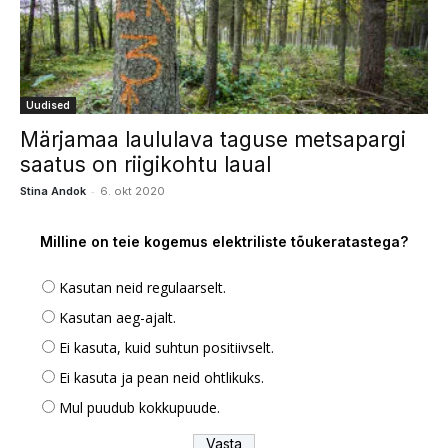
Uudised
Märjamaa laululava taguse metsapargi
saatus on riigikohtu laual
-
Stina Andok
6. okt 2020
Milline on teie kogemus elektriliste tõukeratastega?
Kasutan neid regulaarselt.
Kasutan aeg-ajalt.
Ei kasuta, kuid suhtun positiivselt.
Ei kasuta ja pean neid ohtlikuks.
Mul puudub kokkupuude.