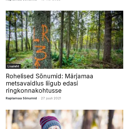
Lisaleht
Rohelised Sõnumid: Märjamaa
metsavaidlus liigub edasi
ringkonnakohtusse
-
Raplamaa Sõnumid
27. juuli 2021