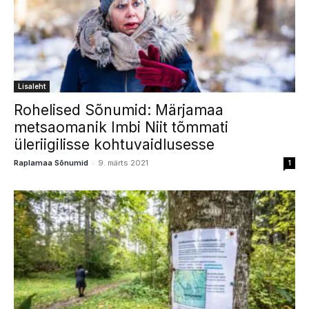
Lisaleht
Rohelised Sõnumid: Märjamaa
metsaomanik Imbi Niit tõmmati
üleriigilisse kohtuvaidlusesse
-
Raplamaa Sõnumid
9. märts 2021
1