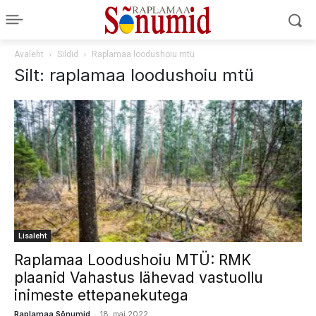
Avaleht
Sildid
Raplamaa loodushoiu mtü
Silt: raplamaa loodushoiu mtü
Lisaleht
Raplamaa Loodushoiu MTÜ: RMK
plaanid Vahastus lähevad vastuollu
inimeste ettepanekutega
-
Raplamaa Sõnumid
18. mai 2022