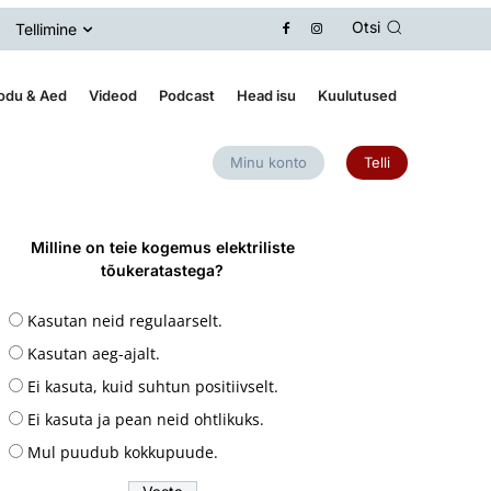
Otsi
Tellimine
odu & Aed
Videod
Podcast
Head isu
Kuulutused
Minu konto
Telli
Milline on teie kogemus elektriliste
tõukeratastega?
Kasutan neid regulaarselt.
Kasutan aeg-ajalt.
Ei kasuta, kuid suhtun positiivselt.
Ei kasuta ja pean neid ohtlikuks.
Mul puudub kokkupuude.