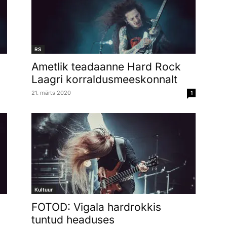
RS
Ametlik teadaanne Hard Rock
Laagri korraldusmeeskonnalt
21. märts 2020
1
Kultuur
FOTOD: Vigala hardrokkis
tuntud headuses