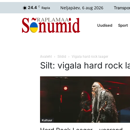
Neljapäev, 6 aug 2026
24.4
C
Transpor
Rapla
Uudised
Sport
Avaleht
Sildid
Vigala hard rock laager
Silt: vigala hard rock 
Kultuur