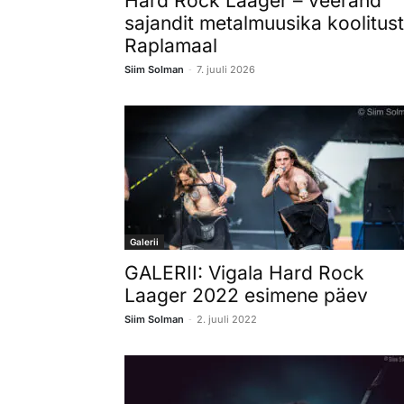
Hard Rock Laager – veerand
sajandit metalmuusika koolitust
Raplamaal
-
Siim Solman
7. juuli 2026
Galerii
GALERII: Vigala Hard Rock
Laager 2022 esimene päev
-
Siim Solman
2. juuli 2022