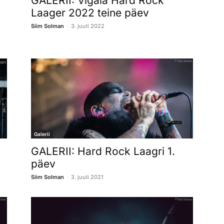
GALERII: Vigala Hard Rock
Laager 2022 teine päev
-
Siim Solman
3. juuli 2022
Galerii
GALERII: Hard Rock Laagri 1.
päev
-
Siim Solman
3. juuli 2021