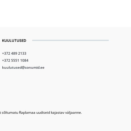
KUULUTUSED
+372 489 2133
+372 5551 1084
kuulutused@sonumid.ee
lt sõltumatu Raplamaa uudiseid kajastav väljaanne.