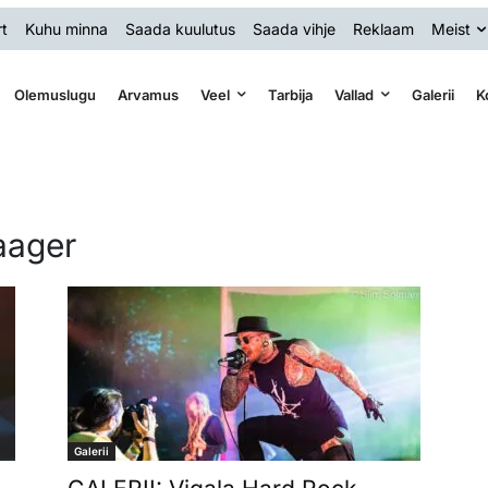
t
Kuhu minna
Saada kuulutus
Saada vihje
Reklaam
Meist
Olemuslugu
Arvamus
Veel
Tarbija
Vallad
Galerii
K
laager
Galerii