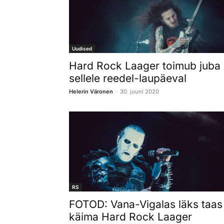
Uudised
Hard Rock Laager toimub juba
sellele reedel-laupäeval
-
Helerin Väronen
30. juuni 2020
RS
FOTOD: Vana-Vigalas läks taas
käima Hard Rock Laager