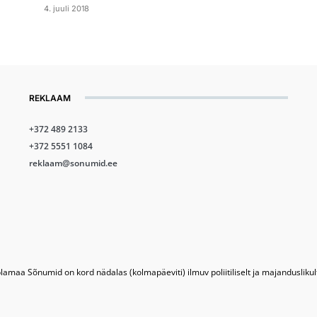
4. juuli 2018
REKLAAM
+372 489 2133
+372 5551 1084
reklaam@sonumid.ee
lamaa Sõnumid on kord nädalas (kolmapäeviti) ilmuv poliitiliselt ja majandusliku