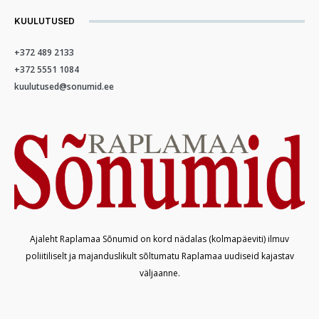
KUULUTUSED
+372 489 2133
+372 5551 1084
kuulutused@sonumid.ee
Ajaleht Raplamaa Sõnumid on kord nädalas (kolmapäeviti) ilmuv
poliitiliselt ja majanduslikult sõltumatu Raplamaa uudiseid kajastav
väljaanne.