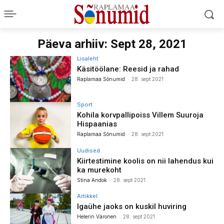
Päeva arhiiv: Sept 28, 2021
Lisaleht
Käsitöölane: Reesid ja rahad
-
Raplamaa Sõnumid
28. sept 2021
Sport
Kohila korvpallipoiss Villem Suuroja
Hispaanias
-
Raplamaa Sõnumid
28. sept 2021
Uudised
Kiirtestimine koolis on nii lahendus kui
ka murekoht
-
Stina Andok
28. sept 2021
Artikkel
Igaühe jaoks on kuskil huviring
-
Helerin Väronen
28. sept 2021