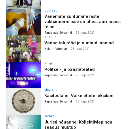
Uudised
Vanemate suhtumine laste
vaktsineerimisse on ühest äärmusest
teise
-
Raplamaa Sõnumid
28. sept 2021
Kultuur
Vanad talutööd ja nunnud loomad
-
Helerin Väronen
28. sept 2021
Krimi
Politsei- ja päästeteated
-
Raplamaa Sõnumid
28. sept 2021
Lisaleht
Käsitöölane: Väike ehete leksikon
-
Raplamaa Sõnumid
28. sept 2021
Tarbija
Juristi nõuanne: Kollektiivlepingu
seadus muutub