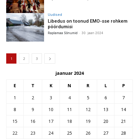
Uudised
Libedus on toonud EMO-sse rohkem
pöördumisi
-
Raplamaa Sõnumid
30. jaan 2024
1
2
3
jaanuar 2024
E
T
K
N
R
L
P
1
2
3
4
5
6
7
8
9
10
11
12
13
14
15
16
17
18
19
20
21
22
23
24
25
26
27
28