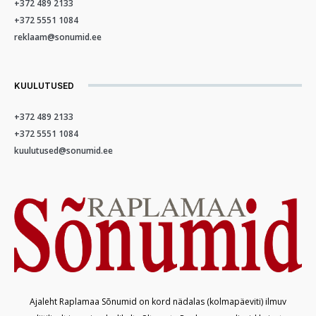
+372 489 2133
+372 5551 1084
reklaam@sonumid.ee
KUULUTUSED
+372 489 2133
+372 5551 1084
kuulutused@sonumid.ee
Ajaleht Raplamaa Sõnumid on kord nädalas (kolmapäeviti) ilmuv