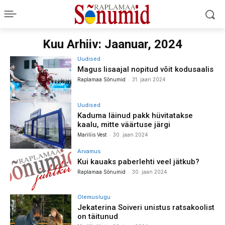
Kuu Arhiiv: Jaanuar, 2024
Uudised
Magus lisaajal nopitud võit kodusaalis
-
Raplamaa Sõnumid
31. jaan 2024
Uudised
Kaduma läinud pakk hüvitatakse
kaalu, mitte väärtuse järgi
-
Mariliis Vest
30. jaan 2024
Arvamus
Kui kauaks paberlehti veel jätkub?
-
Raplamaa Sõnumid
30. jaan 2024
Olemuslugu
Jekaterina Soiveri unistus ratsakoolist
on täitunud