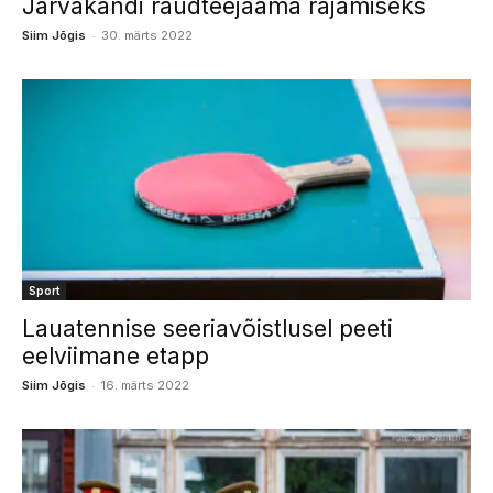
Järvakandi raudteejaama rajamiseks
-
Siim Jõgis
30. märts 2022
Sport
Lauatennise seeriavõistlusel peeti
eelviimane etapp
-
Siim Jõgis
16. märts 2022