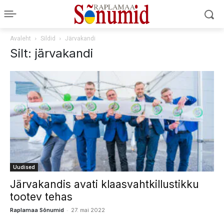
Avaleht
Sildid
Järvakandi
Silt: järvakandi
Uudised
Järvakandis avati klaasvahtkillustikku
tootev tehas
-
Raplamaa Sõnumid
27. mai 2022