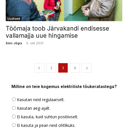
Uudised
Töömaja toob Järvakandi endisesse
vallamajja uue hingamise
-
Siim Jõgis
5. okt 2021
2
3
4
Milline on teie kogemus elektriliste tõukeratastega?
Kasutan neid regulaarselt.
Kasutan aeg-ajalt.
Ei kasuta, kuid suhtun positiivselt.
Ei kasuta ja pean neid ohtlikuks.