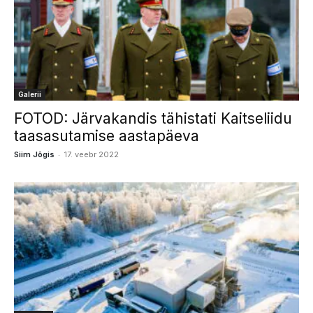
Galerii
FOTOD: Järvakandis tähistati Kaitseliidu
taasasutamise aastapäeva
-
Siim Jõgis
17. veebr 2022