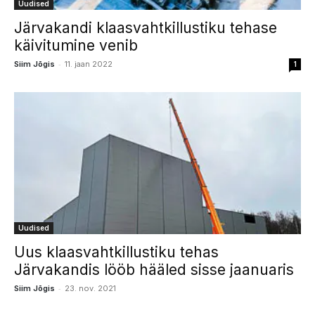
Uudised
Järvakandi klaasvahtkillustiku tehase
käivitumine venib
-
Siim Jõgis
11. jaan 2022
1
Uudised
Uus klaasvahtkillustiku tehas
Järvakandis lööb hääled sisse jaanuaris
-
Siim Jõgis
23. nov. 2021