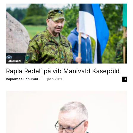
Uudised
Rapla Redeli pälvib Manivald Kasepõld
-
Raplamaa Sõnumid
15. jaan 2026
3