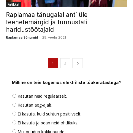
Artikkel
Raplamaa tänugalal anti üle
teenetemärgid ja tunnustati
haridustöötajaid
-
Raplamaa Sõnumid
25. veebr 2021
1
2
Milline on teie kogemus elektriliste tõukeratastega?
Kasutan neid regulaarselt.
Kasutan aeg-ajalt.
Ei kasuta, kuid suhtun positiivselt.
Ei kasuta ja pean neid ohtlikuks.
Mul puudub kokkupuude.