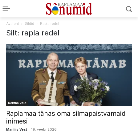
Avaleht
Sildid
Rapla redel
Silt: rapla redel
Kehtna vald
Raplamaa tänas oma silmapaistvamaid
inimesi
-
Mariliis Vest
19. veebr 2026