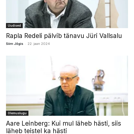
Uudised
Rapla Redeli pälvib tänavu Jüri Vallsalu
-
Siim Jõgis
22. jaan 2024
Olemuslugu
Aare Leinberg: Kui mul läheb hästi, siis
läheb teistel ka hästi