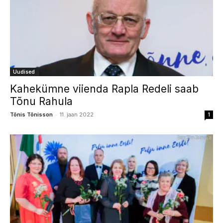
Uudised
Kahekümne viienda Rapla Redeli saab
Tõnu Rahula
-
Tõnis Tõnisson
11. jaan 2022
1