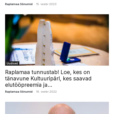
-
Raplamaa Sõnumid
15. veebr 2023
Uudised
Raplamaa tunnustab! Loe, kes on
tänavune Kultuuripärl, kes saavad
elutööpreemia ja...
-
Raplamaa Sõnumid
16. veebr 2022