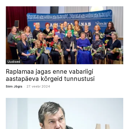
Uudised
Raplamaa jagas enne vabariigi
aastapäeva kõrgeid tunnustusi
-
Siim Jõgis
27. veebr 2024