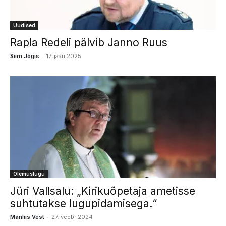
Uudised
Rapla Redeli pälvib Janno Ruus
-
Siim Jõgis
17. jaan 2025
Olemuslugu
Jüri Vallsalu: „Kirikuõpetaja ametisse
suhtutakse lugupidamisega.“
-
Mariliis Vest
27. veebr 2024