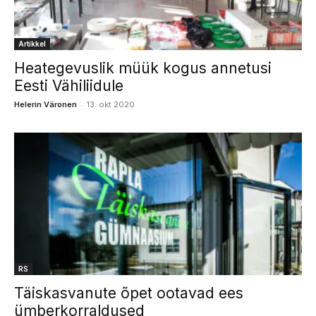
Artikkel
Heategevuslik müük kogus annetusi
Eesti Vähiliidule
-
Helerin Väronen
13. okt 2020
RS
Täiskasvanute õpet ootavad ees
ümberkorraldused