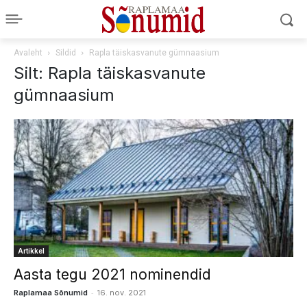
Avaleht
Sildid
Rapla täiskasvanute gümnaasium
Silt: Rapla täiskasvanute
gümnaasium
Artikkel
Aasta tegu 2021 nominendid
-
Raplamaa Sõnumid
16. nov. 2021