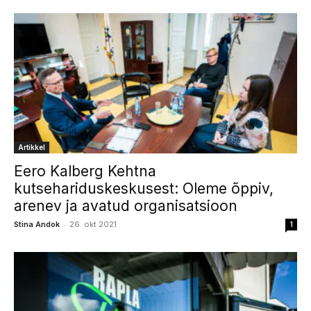
Artikkel
Eero Kalberg Kehtna
kutsehariduskeskusest: Oleme õppiv,
arenev ja avatud organisatsioon
-
Stina Andok
26. okt 2021
1