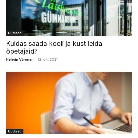
Uudised
Kuidas saada kooli ja kust leida
õpetajaid?
-
Helerin Väronen
12. okt 2021
Uudised