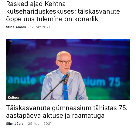
Rasked ajad Kehtna
kutsehariduskeskuses: täiskasvanute
õppe uus tulemine on konarlik
-
Stina Andok
12. okt 2021
Kultuur
Täiskasvanute gümnaasium tähistas 75.
aastapäeva aktuse ja raamatuga
-
Siim Jõgis
29. juuni 2021