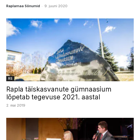
-
Raplamaa Sõnumid
9. juuni 2020
RS
Rapla täiskasvanute gümnaasium
lõpetab tegevuse 2021. aastal
2. mai 2019