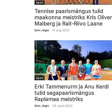
Sport
Tennise paarismängus tulid
maakonna meistriks Kris Oliver
Maiberg ja Rait-Riivo Laane
-
Siim Jõgis
17. aug 2022
Sport
Erki Tammenurm ja Anu Kerdi
tulid segapaarismängus
Raplamaa meistriks
-
Siim Jõgis
29. juuni 2022