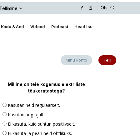
Otsi
Tellimine
Kodu & Aed
Videod
Podcast
Head isu
Minu konto
Telli
Milline on teie kogemus elektriliste
tõukeratastega?
Kasutan neid regulaarselt.
Kasutan aeg-ajalt.
Ei kasuta, kuid suhtun positiivselt.
Ei kasuta ja pean neid ohtlikuks.