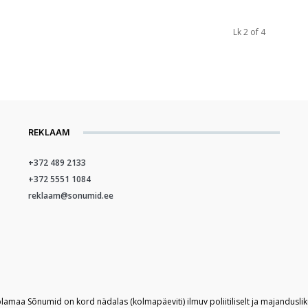
Lk 2 of 4
REKLAAM
+372 489 2133
+372 5551 1084
reklaam@sonumid.ee
plamaa Sõnumid on kord nädalas (kolmapäeviti) ilmuv poliitiliselt ja majandusli