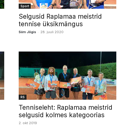
Sport
Selgusid Raplamaa meistrid
tennise üksikmängus
-
Siim Jõgis
28. juuli 2020
RS
Tenniseleht: Raplamaa meistrid
selgusid kolmes kategoorias
2. okt 2019