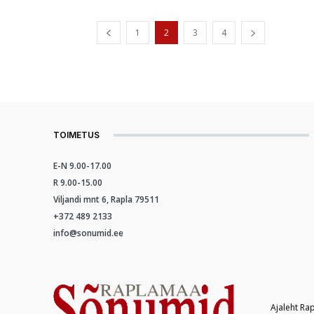
1
2
3
4
TOIMETUS
E-N 9.00-17.00
R 9.00-15.00
Viljandi mnt 6, Rapla 79511
+372 489 2133
info@sonumid.ee
Ajaleht Ra