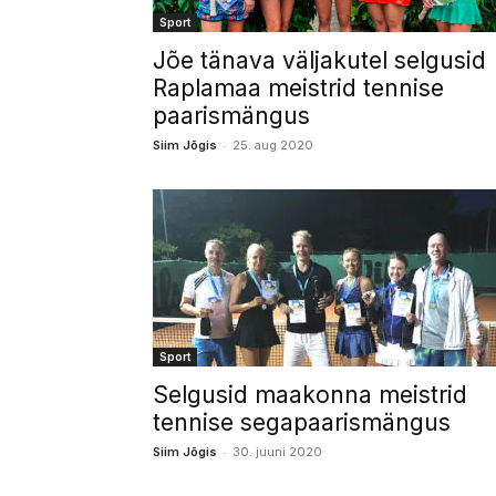
Sport
Jõe tänava väljakutel selgusid
Raplamaa meistrid tennise
paarismängus
-
Siim Jõgis
25. aug 2020
Sport
Selgusid maakonna meistrid
tennise sega­paarismängus
-
Siim Jõgis
30. juuni 2020