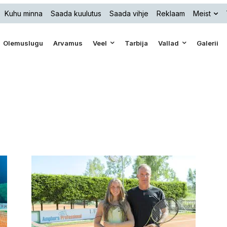
Kuhu minna
Saada kuulutus
Saada vihje
Reklaam
Meist
Olemuslugu
Arvamus
Veel
Tarbija
Vallad
Galerii