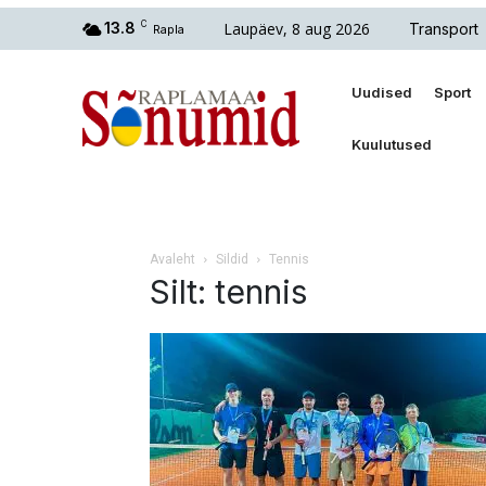
Laupäev, 8 aug 2026
13.8
C
Transport
Rapla
Uudised
Sport
Kuulutused
Avaleht
Sildid
Tennis
Silt: tennis