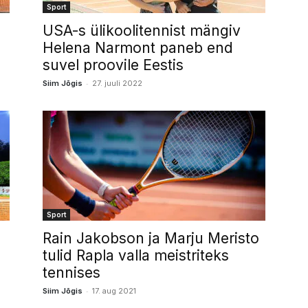
Sport
USA-s ülikoolitennist mängiv
Helena Narmont paneb end
suvel proovile Eestis
-
Siim Jõgis
27. juuli 2022
Sport
Rain Jakobson ja Marju Meristo
tulid Rapla valla meistriteks
tennises
-
Siim Jõgis
17. aug 2021