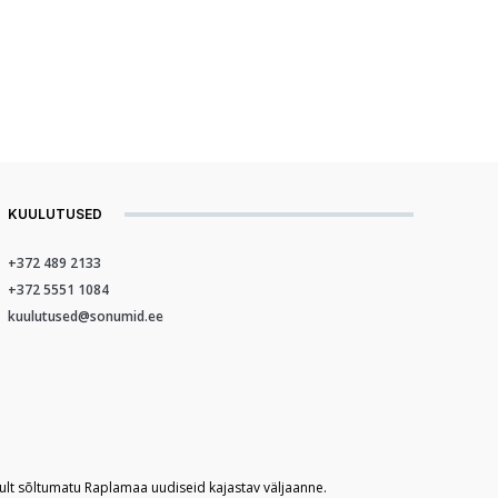
KUULUTUSED
+372 489 2133
+372 5551 1084
kuulutused@sonumid.ee
kult sõltumatu Raplamaa uudiseid kajastav väljaanne.