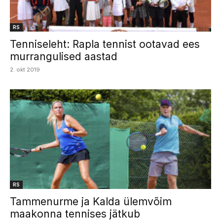
RS
Tenniseleht: Rapla tennist ootavad ees
murrangulised aastad
2. okt 2019
RS
Tammenurme ja Kalda ülemvõim
maakonna tennises jätkub