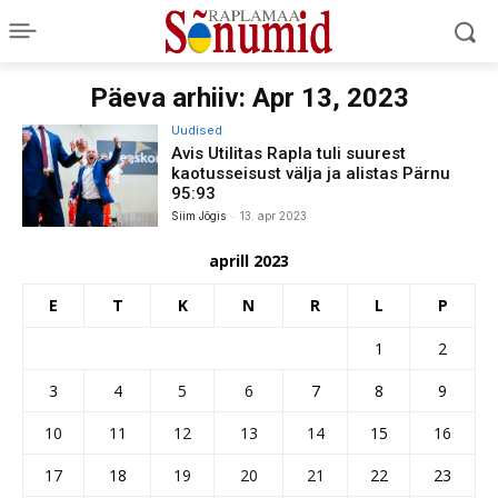
Päeva arhiiv: Apr 13, 2023
Uudised
Avis Utilitas Rapla tuli suurest
kaotusseisust välja ja alistas Pärnu
95:93
-
Siim Jõgis
13. apr 2023
aprill 2023
E
T
K
N
R
L
P
1
2
3
4
5
6
7
8
9
10
11
12
13
14
15
16
17
18
19
20
21
22
23