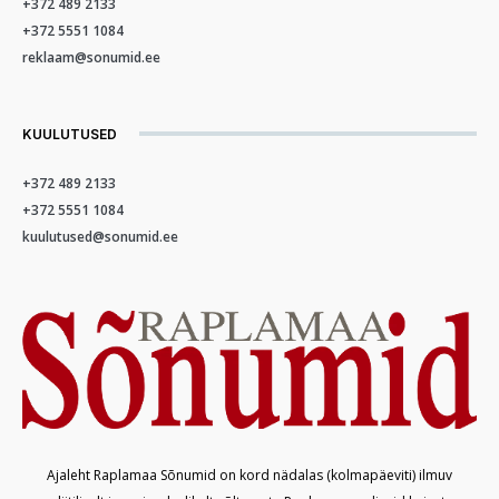
+372 489 2133
+372 5551 1084
reklaam@sonumid.ee
KUULUTUSED
+372 489 2133
+372 5551 1084
kuulutused@sonumid.ee
Ajaleht Raplamaa Sõnumid on kord nädalas (kolmapäeviti) ilmuv