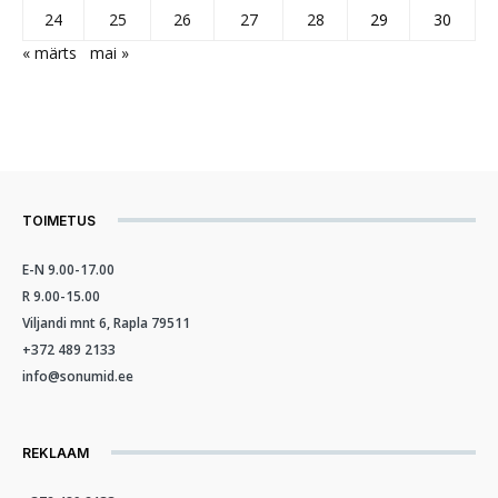
24
25
26
27
28
29
30
« märts
mai »
TOIMETUS
E-N 9.00-17.00
R 9.00-15.00
Viljandi mnt 6, Rapla 79511
+372 489 2133
info@sonumid.ee
REKLAAM