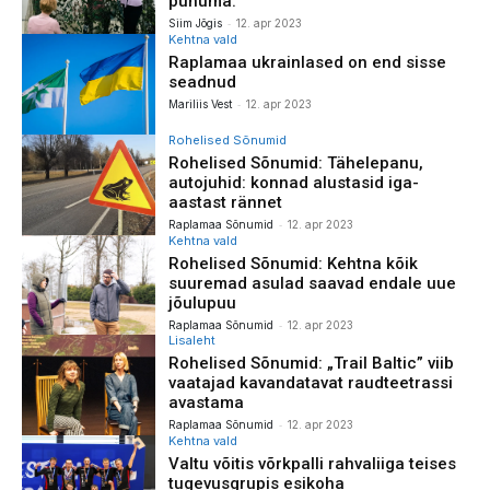
punuma.”
-
Siim Jõgis
12. apr 2023
Kehtna vald
Raplamaa ukrainlased on end sisse
seadnud
-
Mariliis Vest
12. apr 2023
Rohelised Sõnumid
Rohelised Sõnumid: Tähelepanu,
autojuhid: konnad alustasid iga-
aastast rännet
-
Raplamaa Sõnumid
12. apr 2023
Kehtna vald
Rohelised Sõnumid: Kehtna kõik
suuremad asulad saavad endale uue
jõulupuu
-
Raplamaa Sõnumid
12. apr 2023
Lisaleht
Rohelised Sõnumid: „Trail Baltic” viib
vaatajad kavandatavat raudteetrassi
avastama
-
Raplamaa Sõnumid
12. apr 2023
Kehtna vald
Valtu võitis võrkpalli rahvaliiga teises
tugevusgrupis esikoha