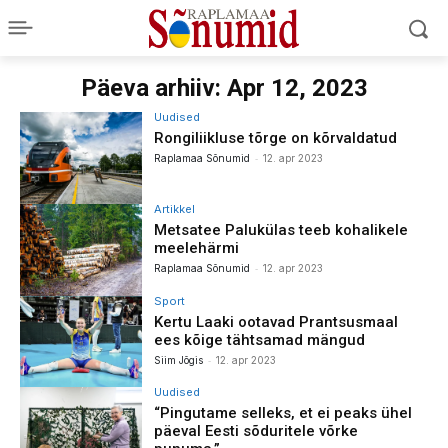
Päeva arhiiv: Apr 12, 2023
Uudised
Rongiliikluse tõrge on kõrvaldatud
-
Raplamaa Sõnumid
12. apr 2023
Artikkel
Metsatee Palukülas teeb kohalikele
meelehärmi
-
Raplamaa Sõnumid
12. apr 2023
Sport
Kertu Laaki ootavad Prantsusmaal
ees kõige tähtsamad mängud
-
Siim Jõgis
12. apr 2023
Uudised
“Pingutame selleks, et ei peaks ühel
päeval Eesti sõduritele võrke