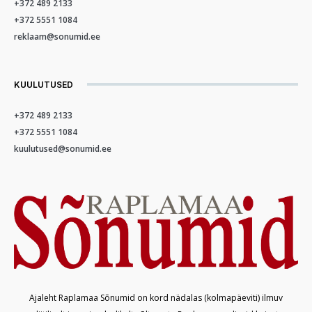
+372 489 2133
+372 5551 1084
reklaam@sonumid.ee
KUULUTUSED
+372 489 2133
+372 5551 1084
kuulutused@sonumid.ee
Ajaleht Raplamaa Sõnumid on kord nädalas (kolmapäeviti) ilmuv