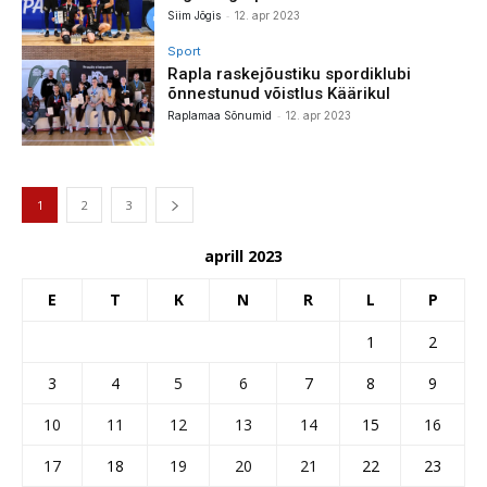
-
Siim Jõgis
12. apr 2023
Sport
Rapla raskejõustiku spordiklubi
õnnestunud võistlus Käärikul
-
Raplamaa Sõnumid
12. apr 2023
1
2
3
aprill 2023
E
T
K
N
R
L
P
1
2
3
4
5
6
7
8
9
10
11
12
13
14
15
16
17
18
19
20
21
22
23