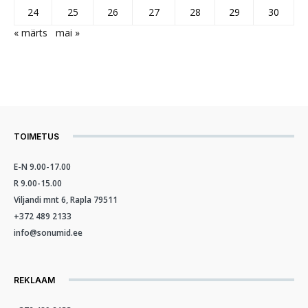
24
25
26
27
28
29
30
« märts
mai »
TOIMETUS
E-N 9.00-17.00
R 9.00-15.00
Viljandi mnt 6, Rapla 79511
+372 489 2133
info@sonumid.ee
REKLAAM