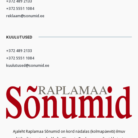
+372 489 2133
+372 5551 1084
reklaam@sonumid.ee
KUULUTUSED
+372 489 2133
+372 5551 1084
kuulutused@sonumid.ee
Ajaleht Raplamaa Sõnumid on kord nädalas (kolmapäeviti) ilmuv