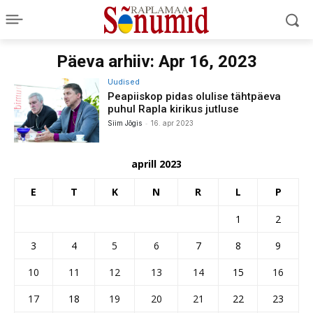
Päeva arhiiv: Apr 16, 2023
Uudised
Peapiiskop pidas olulise tähtpäeva
puhul Rapla kirikus jutluse
-
Siim Jõgis
16. apr 2023
aprill 2023
E
T
K
N
R
L
P
1
2
3
4
5
6
7
8
9
10
11
12
13
14
15
16
17
18
19
20
21
22
23