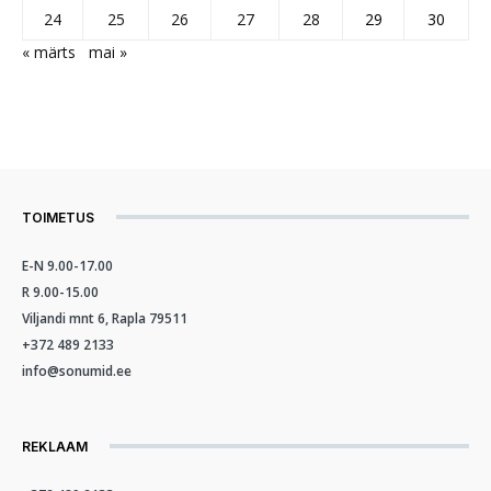
24
25
26
27
28
29
30
« märts
mai »
TOIMETUS
E-N 9.00-17.00
R 9.00-15.00
Viljandi mnt 6, Rapla 79511
+372 489 2133
info@sonumid.ee
REKLAAM