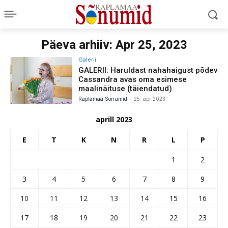
Päeva arhiiv: Apr 25, 2023
Galerii
GALERII: Haruldast nahahaigust põdev
Cassandra avas oma esimese
maalinäituse (täiendatud)
-
Raplamaa Sõnumid
25. apr 2023
aprill 2023
E
T
K
N
R
L
P
1
2
3
4
5
6
7
8
9
10
11
12
13
14
15
16
17
18
19
20
21
22
23