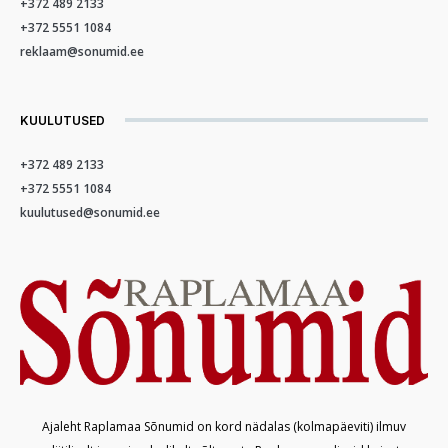
+372 489 2133
+372 5551 1084
reklaam@sonumid.ee
KUULUTUSED
+372 489 2133
+372 5551 1084
kuulutused@sonumid.ee
Ajaleht Raplamaa Sõnumid on kord nädalas (kolmapäeviti) ilmuv