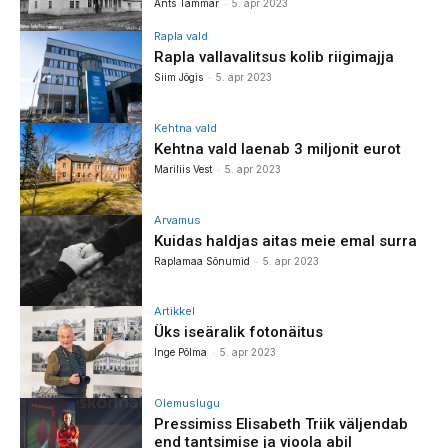
-
Ants Tammar
5. apr 2023
Rapla vald
Rapla vallavalitsus kolib riigimajja
-
Siim Jõgis
5. apr 2023
Kehtna vald
Kehtna vald laenab 3 miljonit eurot
-
Mariliis Vest
5. apr 2023
Arvamus
Kuidas haldjas aitas meie emal surra
-
Raplamaa Sõnumid
5. apr 2023
Artikkel
Üks iseäralik fotonäitus
-
Inge Põlma
5. apr 2023
Olemuslugu
Pressimiss Elisabeth Triik väljendab
end tantsimise ja vioola abil