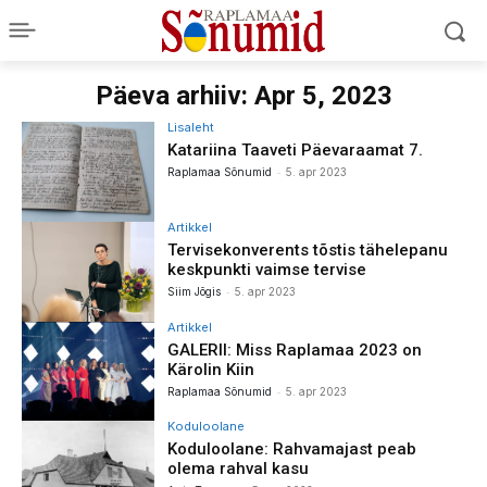
Päeva arhiiv: Apr 5, 2023
Lisaleht
Katariina Taaveti Päevaraamat 7.
-
Raplamaa Sõnumid
5. apr 2023
Artikkel
Tervisekonverents tõstis tähelepanu
keskpunkti vaimse tervise
-
Siim Jõgis
5. apr 2023
Artikkel
GALERII: Miss Raplamaa 2023 on
Kärolin Kiin
-
Raplamaa Sõnumid
5. apr 2023
Koduloolane
Koduloolane: Rahvamajast peab
olema rahval kasu