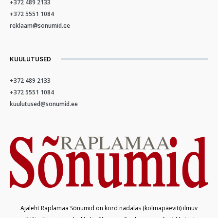
+372 489 2133
+372 5551 1084
reklaam@sonumid.ee
KUULUTUSED
+372 489 2133
+372 5551 1084
kuulutused@sonumid.ee
Ajaleht Raplamaa Sõnumid on kord nädalas (kolmapäeviti) ilmuv