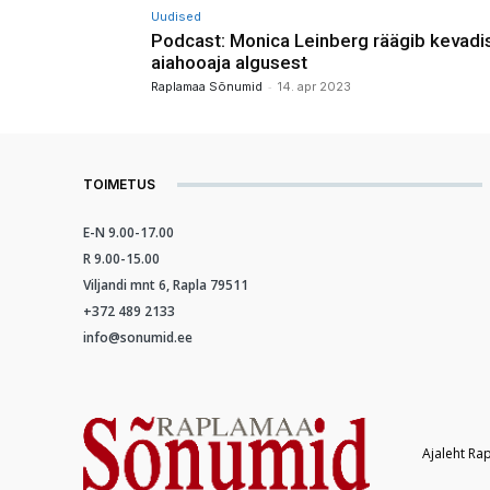
Uudised
Podcast: Monica Leinberg räägib kevadi
aiahooaja algusest
-
Raplamaa Sõnumid
14. apr 2023
TOIMETUS
E-N 9.00-17.00
R 9.00-15.00
Viljandi mnt 6, Rapla 79511
+372 489 2133
info@sonumid.ee
Ajaleht Ra