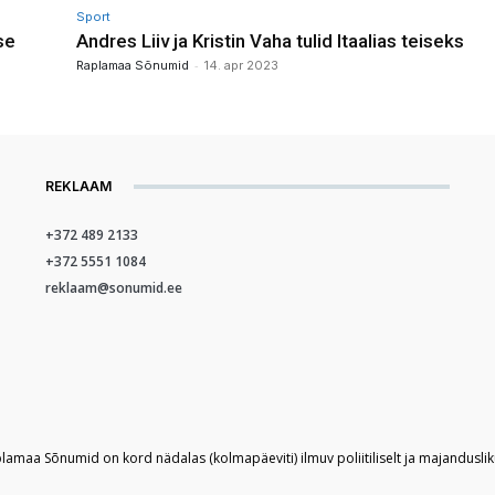
Sport
se
Andres Liiv ja Kristin Vaha tulid Itaalias teiseks
-
Raplamaa Sõnumid
14. apr 2023
REKLAAM
+372 489 2133
+372 5551 1084
reklaam@sonumid.ee
plamaa Sõnumid on kord nädalas (kolmapäeviti) ilmuv poliitiliselt ja majandusli