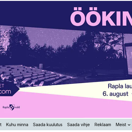
t
Kuhu minna
Saada kuulutus
Saada vihje
Reklaam
Meist