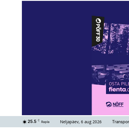
Neljapäev, 6 aug 2026
25.5
C
Transpor
Rapla