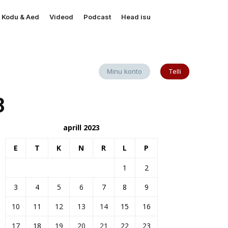
Kodu & Aed
Videod
Podcast
Head isu
Minu konto
Telli
3
aprill 2023
E
T
K
N
R
L
P
1
2
3
4
5
6
7
8
9
10
11
12
13
14
15
16
17
18
19
20
21
22
23