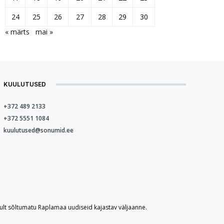
24
25
26
27
28
29
30
« märts
mai »
KUULUTUSED
+372 489 2133
+372 5551 1084
kuulutused@sonumid.ee
kult sõltumatu Raplamaa uudiseid kajastav väljaanne.