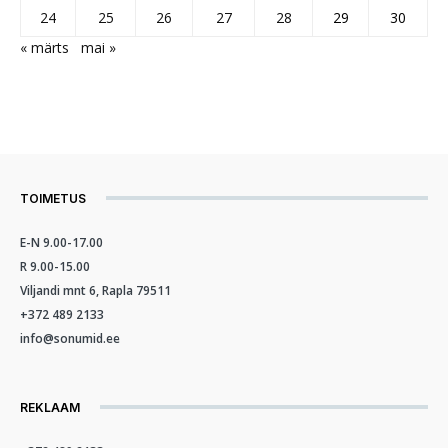
24
25
26
27
28
29
30
« märts
mai »
TOIMETUS
E-N 9.00-17.00
R 9.00-15.00
Viljandi mnt 6, Rapla 79511
+372 489 2133
info@sonumid.ee
REKLAAM