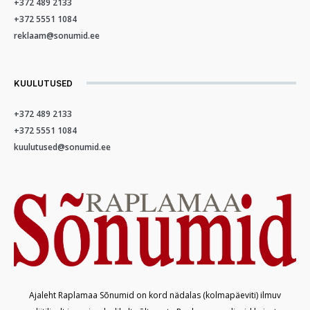
+372 489 2133
+372 5551 1084
reklaam@sonumid.ee
KUULUTUSED
+372 489 2133
+372 5551 1084
kuulutused@sonumid.ee
Ajaleht Raplamaa Sõnumid on kord nädalas (kolmapäeviti) ilmuv