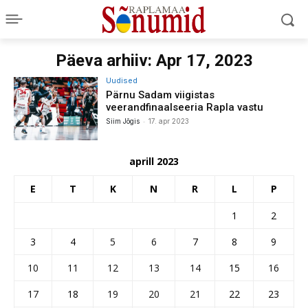
Päeva arhiiv: Apr 17, 2023
Uudised
Pärnu Sadam viigistas
veerandfinaalseeria Rapla vastu
-
Siim Jõgis
17. apr 2023
aprill 2023
E
T
K
N
R
L
P
1
2
3
4
5
6
7
8
9
10
11
12
13
14
15
16
17
18
19
20
21
22
23