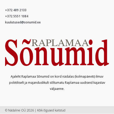
+372 489 2133
+372 5551 1084
kuulutused@sonumid.ee
Ajaleht Raplamaa Sõnumid on kord nädalas (kolmapäeviti) ilmuv
poliitiliselt ja majanduslikult sõltumatu Raplamaa uudiseid kajastav
väljaanne.
© Nädaline OÜ 2026 | Kõik õigused kaitstud