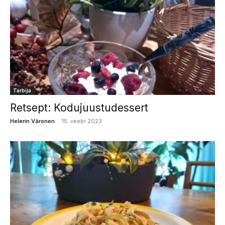
Tarbija
Retsept: Kodujuustudessert
-
Helerin Väronen
15. veebr 2023