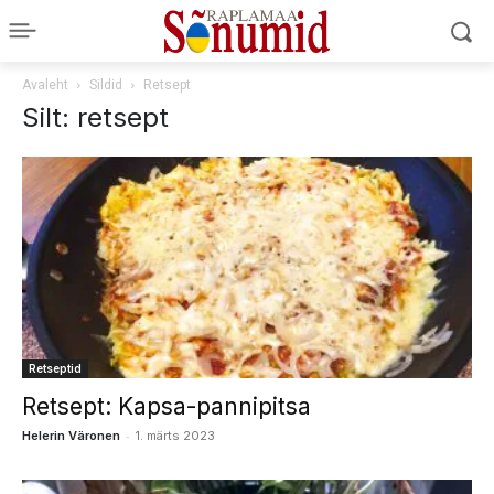
Avaleht
Sildid
Retsept
Silt: retsept
Retseptid
Retsept: Kapsa-pannipitsa
-
Helerin Väronen
1. märts 2023