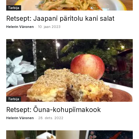
Tarbija
Retsept: Jaapani päritolu kani salat
-
Helerin Väronen
10. jaan 2023
Tarbija
Retsept: Õuna-kohupiimakook
-
Helerin Väronen
28. dets. 2022