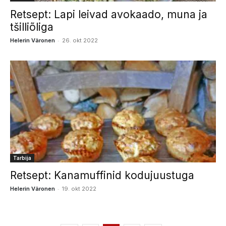
Retsept: Lapi leivad avokaado, muna ja
tšilliõliga
-
Helerin Väronen
26. okt 2022
Tarbija
Retsept: Kanamuffinid kodujuustuga
-
Helerin Väronen
19. okt 2022