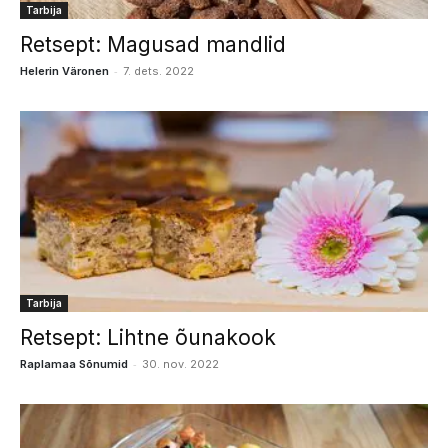
Tarbija
Retsept: Magusad mandlid
-
Helerin Väronen
7. dets. 2022
Tarbija
Retsept: Lihtne õunakook
-
Raplamaa Sõnumid
30. nov. 2022