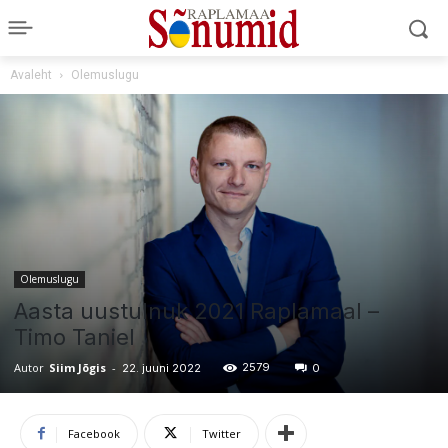
Avaleht
Olemuslugu
Olemuslugu
Aasta uustulnuk 2021 Raplamaal –
Timo Taniel
Autor
Siim Jõgis
-
2579
22. juuni 2022
0
Facebook
Twitter