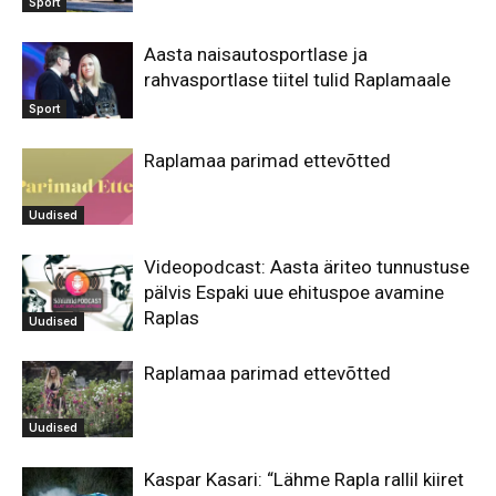
Sport
Aasta naisautosportlase ja
rahvasportlase tiitel tulid Raplamaale
Sport
Raplamaa parimad ettevõtted
Uudised
Videopodcast: Aasta äriteo tunnustuse
pälvis Espaki uue ehituspoe avamine
Raplas
Uudised
Raplamaa parimad ettevõtted
Uudised
Kaspar Kasari: “Lähme Rapla rallil kiiret