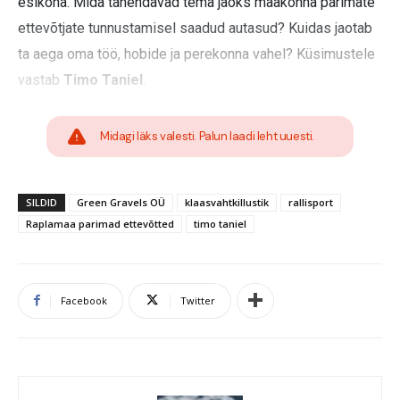
esikoha. Mida tähendavad tema jaoks maakonna parimate
ettevõtjate tunnustamisel saadud autasud? Kuidas jaotab
ta aega oma töö, hobide ja perekonna vahel? Küsimustele
vastab
Timo Taniel
.
Midagi läks valesti. Palun laadi leht uuesti.
SILDID
Green Gravels OÜ
klaasvahtkillustik
rallisport
Raplamaa parimad ettevõtted
timo taniel
Facebook
Twitter