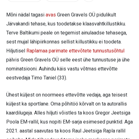
Mõni nädal tagasi
avas
Green Gravels OÜ pidulikult
Järvakandi tehase, kus toodetakse klaasvahtkillustikku.
Terve Baltikumi peale on tegemist ainulaadse tehasega,
sest mujal lähipiirkonnas sellist killustikku ei toodeta.
Hiljutisel
Raplamaa parimate ettevõtete tunnustusõhtul
pälvis Green Gravels OÜ selle eest ühe tunnustuse ja ühe
nominatsiooni. Auhindu käis vastu võtmas ettevõtte
eestvedaja Timo Taniel (33).
Ühest küljest on noormees ettevõtte vedaja, aga teisest
küljest ka sportlane. Oma põhitöö kõrvalt on ta autorallis
kaardilugeja. Alles hiljuti võistles ta koos Gregor Jeetsiga
Poola EM-rallil, kus nopiti EM-sarja esimesed punktid. Aga
2021. aastal saavutas ta koos Raul Jeetsiga Rapla rallil