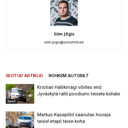
Siim Jõgis
siim.jogis@sonumid.ee
SEOTUD ARTIKLID
ROHKEM AUTORILT
Kristian Hallikmägi võitles end
Jyväskylä rallil poodiumi teisele kohale
Sport
Markus Kasepõld saavutas hooaja
teisel etapil teise koha