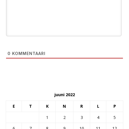
0
KOMMENTAARI
juuni 2022
E
T
K
N
R
L
P
1
2
3
4
5
6
7
8
9
10
11
12