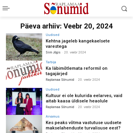
Päeva arhiiv: Veebr 20, 2024
Uudised
Kehtna jageleb kangekaelsete
varestega
-
Siim Jõgis
20. veebr 2024
Tarbija
Ka läbimõtlemata reformil on
tagajärjed
-
Raplamaa Sõnumid
20. veebr 2024
Uudised
Kultuur ei ole kulurida eelarves, vaid
aitab kaasa üldisele heaolule
-
Raplamaa Sõnumid
20. veebr 2024
Arvamus
Kes peaks võtma vastutuse uudsete
makselahenduste turvalisuse eest?