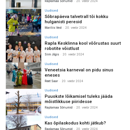
-
Raplamaa Sõnumid
20. veebr 2024
Uudised
Sõbrapäeva talvetrall tõi kokku
hulganisti peresid
-
Mariliis Vest
20. veebr 2024
Uudised
Rapla Kesklinna kool võõrustas suurt
robotite võistlust
-
Siim Jõgis
20. veebr 2024
Uudised
Veneetsia karneval on pidu sinus
eneses
-
Reet Saar
20. veebr 2024
Uudised
Puuokste lõikamisel tuleks jääda
mõistlikkuse piiridesse
-
Raplamaa Sõnumid
20. veebr 2024
Uudised
Kas õpilaskodus kohti jätkub?
-
Raplamaa Sõnumid
20. veebr 2024