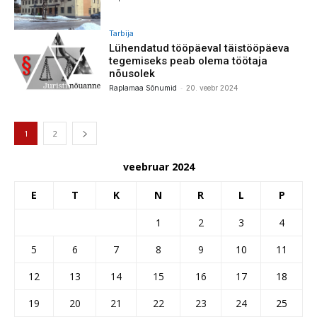
Tarbija
Lühendatud tööpäeval täistööpäeva
tegemiseks peab olema töötaja
nõusolek
-
Raplamaa Sõnumid
20. veebr 2024
1
2
veebruar 2024
E
T
K
N
R
L
P
1
2
3
4
5
6
7
8
9
10
11
12
13
14
15
16
17
18
19
20
21
22
23
24
25