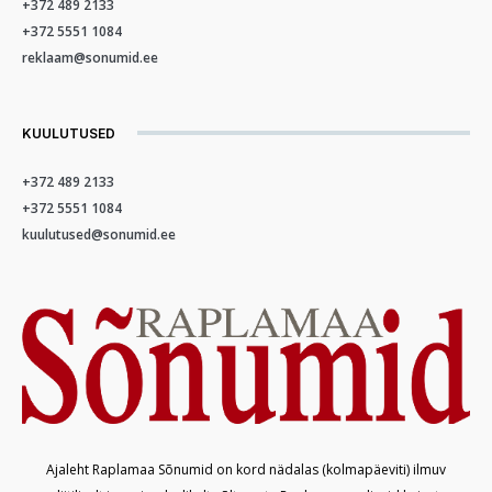
+372 489 2133
+372 5551 1084
reklaam@sonumid.ee
KUULUTUSED
+372 489 2133
+372 5551 1084
kuulutused@sonumid.ee
Ajaleht Raplamaa Sõnumid on kord nädalas (kolmapäeviti) ilmuv